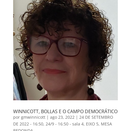
WINNICOTT, BOLLAS E O CAMPO DEMOCRÁTICO
por
gmwinnicott
|
ago 23, 2022
|
24 DE SETEMBRO
DE 2022 - 16:50
,
24/9 - 16:50 - sala 4
,
EIXO 5
,
MESA
REDONDA