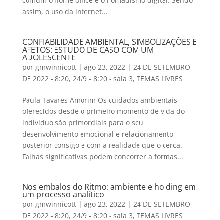
comum o home office e o nomadismo digital. Sendo
assim, o uso da internet...
CONFIABILIDADE AMBIENTAL, SIMBOLIZAÇÕES E
AFETOS: ESTUDO DE CASO COM UM
ADOLESCENTE
por
gmwinnicott
|
ago 23, 2022
|
24 DE SETEMBRO
DE 2022 - 8:20
,
24/9 - 8:20 - sala 3
,
TEMAS LIVRES
Paula Tavares Amorim Os cuidados ambientais
oferecidos desde o primeiro momento de vida do
indivíduo são primordiais para o seu
desenvolvimento emocional e relacionamento
posterior consigo e com a realidade que o cerca.
Falhas significativas podem concorrer a formas...
Nos embalos do Ritmo: ambiente e holding em
um processo analítico
por
gmwinnicott
|
ago 23, 2022
|
24 DE SETEMBRO
DE 2022 - 8:20
,
24/9 - 8:20 - sala 3
,
TEMAS LIVRES