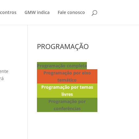
contros
GMW indica
Fale conosco
PROGRAMAÇÃO
Programação completa
ente
Programação por eixo
rá
temático
Programação por temas
livres
Programação por
conferências
Lançamento de livros