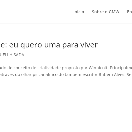
Início
Sobre o GMW
En
de: eu quero uma para viver
UELI HISADA
udo de conceito de criatividade proposto por Winnicott. Principalm
o através do olhar psicanalítico do também escritor Rubem Alves. Se