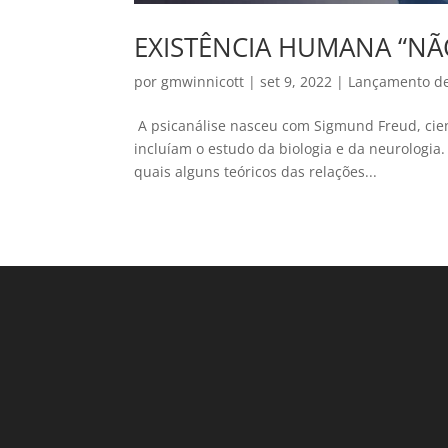
EXISTÊNCIA HUMANA “NÃO
por
gmwinnicott
|
set 9, 2022
|
Lançamento de 
A psicanálise nasceu com Sigmund Freud, cient
incluíam o estudo da biologia e da neurologia.
quais alguns teóricos das relações...