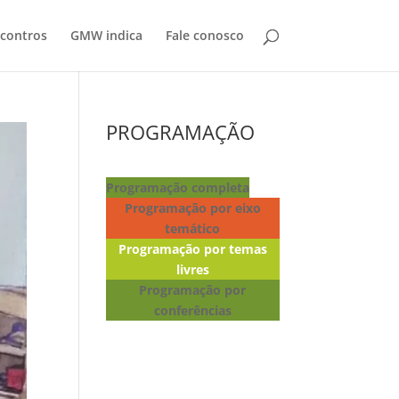
contros
GMW indica
Fale conosco
PROGRAMAÇÃO
Programação completa
Programação por eixo
temático
Programação por temas
livres
Programação por
conferências
Lançamento de livros