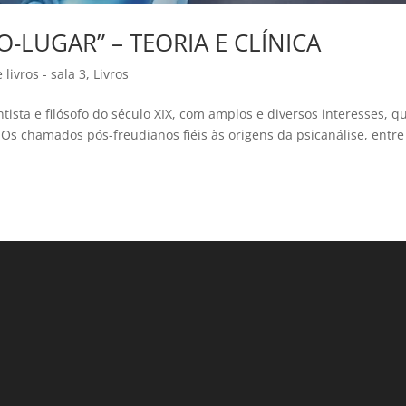
-LUGAR” – TEORIA E CLÍNICA
livros - sala 3
,
Livros
ista e filósofo do século XIX, com amplos e diversos interesses, q
 Os chamados pós-freudianos fiéis às origens da psicanálise, entre