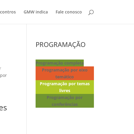
contros
GMW indica
Fale conosco
PROGRAMAÇÃO
Programação completa
r
Programação por eixo
 por
temático
Programação por temas
livres
Programação por
conferências
es
Lançamento de livros