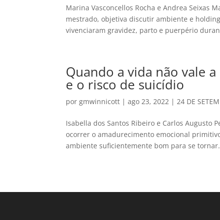
Marina Vasconcellos Rocha e Andrea Seixas M
mestrado, objetiva discutir ambiente e holdin
vivenciaram gravidez, parto e puerpério durant
Quando a vida não vale a p
e o risco de suicídio
por
gmwinnicott
|
ago 23, 2022
|
24 DE SETEM
Isabella dos Santos Ribeiro e Carlos Augusto 
ocorrer o amadurecimento emocional primitivo 
ambiente suficientemente bom para se tornar.