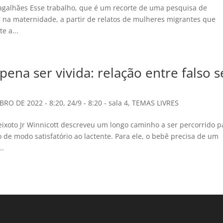
agalhães Esse trabalho, que é um recorte de uma pesquisa de
g na maternidade, a partir de relatos de mulheres migrantes que
e a...
ena ser vivida: relação entre falso s
BRO DE 2022 - 8:20
,
24/9 - 8:20 - sala 4
,
TEMAS LIVRES
Peixoto Jr Winnicott descreveu um longo caminho a ser percorrido p
de modo satisfatório ao lactente. Para ele, o bebê precisa de um
..