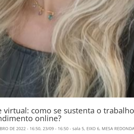
 virtual: como se sustenta o trabalh
ndimento online?
BRO DE 2022 - 16:50
,
23/09 - 16:50 - sala 5
,
EIXO 6
,
MESA REDOND