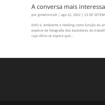
A conversa mais interes
por
gmwinnicott
|
ago 22, 2022
|
23 DE SETEM
EIXO 6: Ambiente e Holding como função do an
espécie de fotografia dos bastidores do trabalh
cujo ofício se espera que...