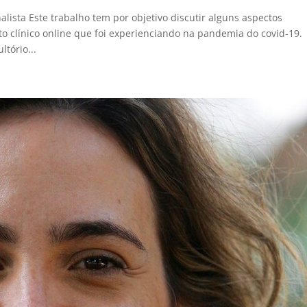
lista Este trabalho tem por objetivo discutir alguns aspectos
o clínico online que foi experienciando na pandemia do covid-19.
tório...