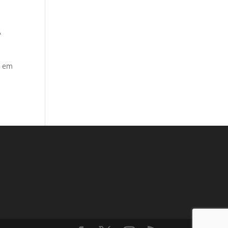
A
– em