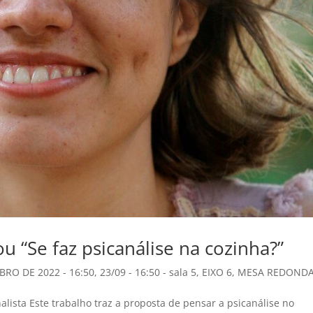
u “Se faz psicanálise na cozinha?”
BRO DE 2022 - 16:50
,
23/09 - 16:50 - sala 5
,
EIXO 6
,
MESA REDOND
lista Este trabalho traz a proposta de pensar a psicanálise no