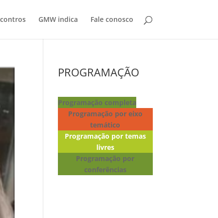
contros
GMW indica
Fale conosco
PROGRAMAÇÃO
Programação completa
Programação por eixo
temático
Programação por temas
livres
Programação por
conferências
Lançamento de livros