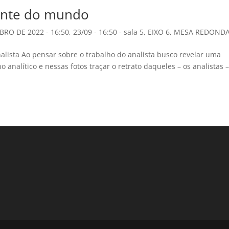
sante do mundo
BRO DE 2022 - 16:50
,
23/09 - 16:50 - sala 5
,
EIXO 6
,
MESA REDOND
alista Ao pensar sobre o trabalho do analista busco revelar uma
o analítico e nessas fotos traçar o retrato daqueles – os analistas 