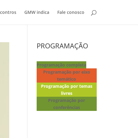
contros
GMW indica
Fale conosco
PROGRAMAÇÃO
Programação completa
Programação por eixo
temático
Programação por temas
livres
Programação por
conferências
Lançamento de livros