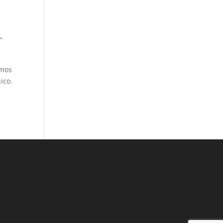
A
,
amos
ico.