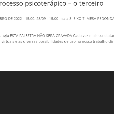
rocesso psicoterápico – o terceiro
BRO DE 2022 - 15:00
,
23/09 - 15:00 - sala 3
,
EIXO 7
,
MESA REDOND
e manejo ESTA PALESTRA NÃO SERÁ GRAVADA Cada vez mais constat
 virtuais e as diversas possibilidades de uso no nosso trabalho clín