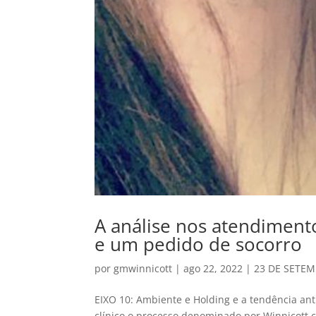
A análise nos atendiment
e um pedido de socorro
por
gmwinnicott
|
ago 22, 2022
|
23 DE SETEM
EIXO 10: Ambiente e Holding e a tendência anti
clínico o processo denominado por Winnicott