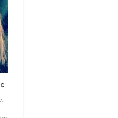
ão
DA
ento