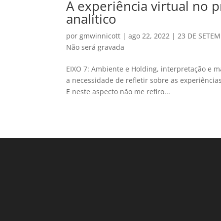
A experiência virtual no p
analítico
por
gmwinnicott
|
ago 22, 2022
|
23 DE SETEM
Não será gravada
EIXO 7: Ambiente e Holding, interpretação 
a necessidade de refletir sobre as experiências
E neste aspecto não me refiro...