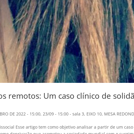
os remotos: Um caso clínico de solid
BRO DE 2022 - 15:00
,
23/09 - 15:00 - sala 3
,
EIXO 10
,
MESA REDON
ssocial Esse artigo tem como objetivo analisar a partir de um caso
 como deprivação que acometeu a sociedade mundial com o surgim