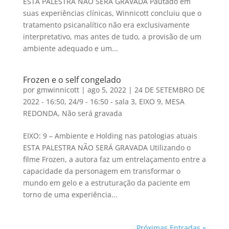
ESTA PALESTRA NÃO SERÁ GRAVADA Pautado em
suas experiências clínicas, Winnicott concluiu que o
tratamento psicanalítico não era exclusivamente
interpretativo, mas antes de tudo, a provisão de um
ambiente adequado e um...
Frozen e o self congelado
por
gmwinnicott
|
ago 5, 2022
|
24 DE SETEMBRO DE
2022 - 16:50
,
24/9 - 16:50 - sala 3
,
EIXO 9
,
MESA
REDONDA
,
Não será gravada
EIXO: 9 – Ambiente e Holding nas patologias atuais
ESTA PALESTRA NÃO SERÁ GRAVADA Utilizando o
filme Frozen, a autora faz um entrelaçamento entre a
capacidade da personagem em transformar o
mundo em gelo e a estruturação da paciente em
torno de uma experiência...
Próximas Entradas »