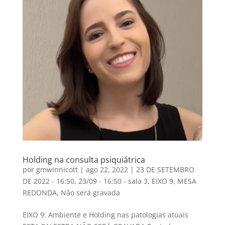
Holding na consulta psiquiátrica
por
gmwinnicott
|
ago 22, 2022
|
23 DE SETEMBRO
DE 2022 - 16:50
,
23/09 - 16:50 - sala 3
,
EIXO 9
,
MESA
REDONDA
,
Não será gravada
EIXO 9: Ambiente e Holding nas patologias atuais