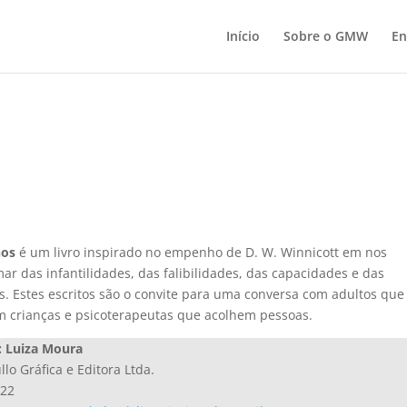
Início
Sobre o GMW
En
os
é um livro inspirado no empenho de D. W. Winnicott em nos
ar das infantilidades, das falibilidades, das capacidades e das
s. Estes escritos são o convite para uma conversa com adultos que
m crianças e psicoterapeutas que acolhem pessoas.
: Luiza Moura
llo Gráfica e Editora Ltda.
022