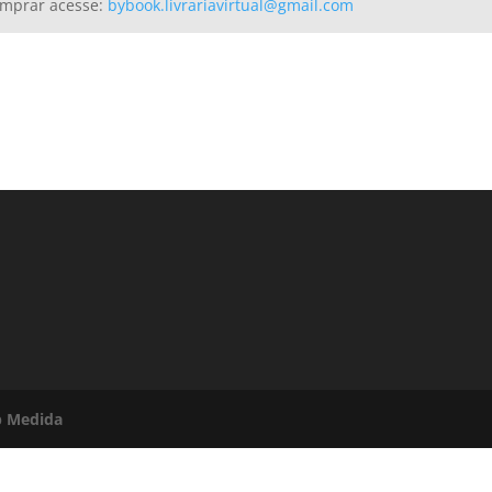
omprar acesse:
bybook.livrariavirtual@gmail.com
b Medida