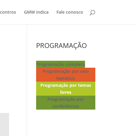
contros
GMW indica
Fale conosco
PROGRAMAÇÃO
Programação completa
Programação por eixo
temático
Programação por temas
livres
Programação por
conferências
Lançamento de livros