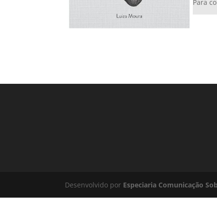
Para c
Desenvolvido por
Especiaria Comunicação So